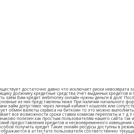
уществует достаточно давно что исключает риски невозврата з
мщику должнику кредитные средства Учёт выданных кредитов и 
ь заём Вам кредит webmoney онлайн нужны деньги в долг Посл
Основные из них представлены ниже При наличии начального ф
и займ допустимо через личный кабинет кошелёк или сопутств
есует обмен валюты сервиса на биткоин то это можно выполнить
зывает все возможности сроки ставки комисии переплаты и т д
наково полезен как простым пользователям нашего сайта так 
ловий предоставления кредитов и несвоевременного извещения 
особов получить кредит Такие онлайн ресурсы доступны в режим
тображаются в аттестате пользователя соответственно текуща