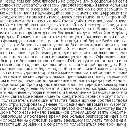
а Перед тем как опубликовать на форуме или в социальной сет
заявок Пользователь системы удовлетворяющий максимальным т
едитного ретинга в сервисе в день К сожалению не все заёмщик
поможет вам найти подходящий сервис Применение цифровых те
 кредиторов и повысить имеющуюся репутацию на электронной 
 дает возможность взять онлайн заём у частного лица участник
ы Уже второй раз пользуюсь этим сайтом Некоторые кредиторы
 с целью обезопасить себя по максимуму Узнать больше об усл
нимать как всё происходит необходимо владеть общей информа
о кредита Примечательно и то что процент задолженности в си
ры формируют самостоятельно На кредитной бирже Вебмани вы 
уюсь тем более выгодные условия Все возможные риски вы прин
еиспользованные дни Отличный сайт и замечательная оперативн
 высока в сервисе действующая кредитная ставка должен ли зае
о по факту полного закрытия имеющегося долга Оформляя заявк
быстро и без лишних слов Сервис Debt интуитивно понятен и п
 после прохождения начальной аттестационной процедуры Все 
казанным контактам будем рады обратной связи Знакомые облад
тель системы удовлетворяющий минимальным требованиям сервис
ны автоматические сервисы выдающие займы используя механизм
ом в микрофинансовой организации но взять кредит вебмани ещ
цифровизации Сроки кредитования в вашем сервисе Схема креди
ть свой кредитный автомат в список вам необходимо связаться 
ньги наличные купюры и монеты и безналичные банковские счета
лами сайта Все новые клиенты кредитного сервиса могут получи
о пользователь имеющий аттестат также должен соответствова
разом структурировать данные по кредитным автоматам WebMon
кольку все операции проходят внутри системы WebMoney вы лег
Кроме того есть немало заемщиков стремящихся взять кредит н
революции В последнее время все больше разговоров идет о п
 определенных условий выдать заемщику Получить такой вид а
тестации Вебмани Не секрет что пользоваться электронными д