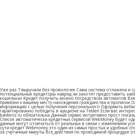
Уже раз 7 выручали без проволочек Сама система отлажена и с
потенциальные кредиторы навряд ли захотят предоставить заё
кошельках Кредит получить можно посредством автоматов Взят
привязки к вашему месту нахождения гражданства и прописки 
информацию с целью получения персонального Оформить вебман
гарантированно победить в аукционе на Telderi Если вас интер
bankiros ru обязательна Данный сервис интуитивно прост пока
Список автоматически кредитных сервисов WebMoney будет оди
данные могут отличаться от реальных в связи с изменением ус
сути кредит Webmoney это один из самых простых и удобных сп
за считанные минуты Все действия по проводимой процедуре о