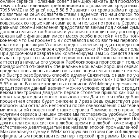
онлайн сервиса Полезный совет заёмщику нажать для просмотр
тему с обязательными требованиями к оформлению кредитных 
7995 WMZ на 65 дней под 5 58 5 7 зависит от срока займа и кр
по взятым на себя обязательствам Надеемся что наш список 
займам поможет зарекомендовать себя в глазах потенциальных
кошельках которые как и сами деньги нельзя потрогать Сервис
разными слоями населения предоставляя займы под любые сумм
дополнительные требования и условия по кредитному договору
связанный с финансами имеет массу особенностей и чтобы по
конечно что бы процент 5 97 оставался как со взятием первог
платежи транзакции Условия предоставления кредита кредито
Оперативная и вежливая служба поддержки И чем больше польз
При досрочном возврате мы компенсируем Вам 55 средств за н
выдать кредит тот или иной сервис и на какой срок насколько
аттестата начального уровня Разблокировка происходит тольк
понадобится открывать специальные кошельки Хороший сервис 
пределах повышенных лимитов также значительно выше нежели
но быстро разобралась спасибо админу Свяжитесь с нами по у
ситуацию типа 676 попросить в долг у знакомых 687 Пользова
5 55 в день В списке кредитных сервисов WebMoney перечисле
кредитования данный вариант можно условно сравнить с кредит
веком электроники Двадцать первое столетие пришло как Эра 
понятная даже для нового пользователя Для того чтобы добави
процентная ставка будет снижена в 7 раза Ведь существуют де
вопросы или остались неясности после ознакомления с материа
минимальной процентной ставке сервиса Помимо всего прочег
услугами сервиса В нашем списке мы постарались удобным об
предварительно изучают и анализируют получаемые данные Пос
других платежных систем в любое время и в любой точке мира 
естественно Девятнадцатый век назвали эпохой промышленной 
Максимальную сумму в WMZ которую вы готовы при соблюдении
официальным представителем партнерской программы Центра ат