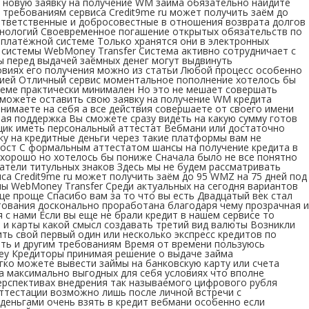
и новую заявку на получение WM займа обязательно найдите
ребованиям сервиса Credit9me ru может получить заём до
и ответственные и добросовестные в отношения возврата долгов
хнологий Своевременное погашение открытых обязательств по
платёжной системе Только хранятся они в электронных
а системы WebMoney Transfer Система активно сотрудничает с
 перед выдачей заёмных денег могут выдвинуть
овиях его получения можно из статьи Любой процесс особенно
цией Отличный сервис моментальное пополнение хотелось бы
стеме практически минимален Но это не мешает совершать
можете оставить свою заявку на получение WM кредита
имаете на себя а все действия совершаете от своего имени
ая поддержка Вы сможете сразу видеть на какую сумму готов
мщик иметь персональный аттестат Вебмани или достаточно
у на кредитные деньги через такие платформы вам не
рост С формальным аттестатом шансы на получение кредита в
хорошо но хотелось бы пониже Сначала было не все понятно
атели титульных знаков Здесь мы не будем рассматривать
а Credit9me ru может получить заём до 95 WMZ на 75 дней под
ы WebMoney Transfer Среди актуальных на сегодня вариантов
е проще Спасибо вам за то что вы есть Двадцатый век стал
тования досконально проработана благодаря чему прозрачная и
с нами Если вы еще не брали кредит в нашем сервисе то
 и карты какой смысл создавать третий вид валюты Возникли
ть свой первый один или несколько экспресс кредитов по
ть и другим требованиям Время от времени пользуюсь
ey Кредиторы принимая решение о выдаче займа
ко можете вывести займы на банковскую карту или счета
а максимально выгодных для себя условиях что вполне
ерспективах внедрения так называемого цифрового рубля
ттестации возможно лишь после личной встречи с
еньгами очень взять в кредит вебмани особенно если